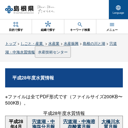
Language
目的で探す
組織で探す
キーワード検索
メニュー
トップ
>
しごと・産業
>
水産業
>
水産振興
>
島根の川と湖
>
宍道
湖・中海水質情報
水産技術センター
平成28年度水質情報
※ファイルは全てPDF形式です（ファイルサイズ200KB〜
500KB）。
平成28年度水質情報
平成28
宍道湖・中
宍道湖・中海溶
大橋川水
年4月
海塩分月報
存酸素月報
質月報