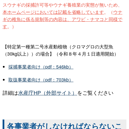
スウナギの採捕許可等やウナギ養殖業の実態が無いため、
本ホームページにおいては記載を省略しています
。（
ウナ
ギの稚魚に係る規制等の内容は、アワビ・ナマコと同様で
す
。）
【特定第一種第二号水産動植物（クロマグロの大型魚
（30kg以上））の場合】（令和８年４月１日適用開始）
採捕事業者向け（pdf：546kb）
取扱事業者向け（pdf：703kb）
詳細は
水産庁HP（外部サイト）
をご覧ください
各事業者がしなければならないこ