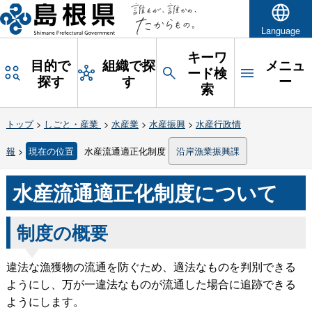
Language
キーワ
目的で
組織で探
メニュ
ード検
探す
す
ー
索
トップ
>
しごと・産業
>
水産業
>
水産振興
>
水産行政情
報
>
現在の位置
水産流通適正化制度
沿岸漁業振興課
水産流通適正化制度について
制度の概要
違法な漁獲物の流通を防ぐため、適法なものを判別できる
ようにし、万が一違法なものが流通した場合に追跡できる
ようにします。