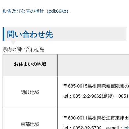
勧告及び公表の指針（pdf:66kb）
問い合わせ先
県内の問い合わせ先
お住まいの地域
〒685-0015島根県隠岐郡隠
隠岐地域
tel：08512-2-9662(島後)・0851
〒690-0011島根県松江市東
東部地域
tel：0852-32-570
2
e-mail：
to