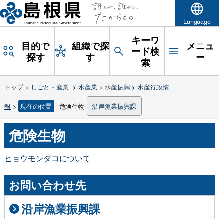
Language
キーワ
目的で
組織で探
メニュ
ード検
探す
す
ー
索
トップ
>
しごと・産業
>
水産業
>
水産振興
>
水産行政情
報
>
現在の位置
危険生物
沿岸漁業振興課
危険生物
ヒョウモンダコについて
お問い合わせ先
沿岸漁業振興課