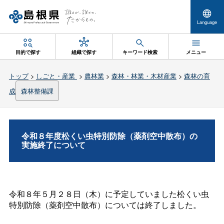
Language
目的で探す
組織で探す
キーワード検索
メニュー
トップ
>
しごと・産業
>
農林業
>
森林・林業・木材産業
>
森林の育
成
森林整備課
令和８年度松くい虫特別防除（薬剤空中散布）の
実施終了について
令和８年５月２８日（木）に予定していました松くい虫
特別防除（薬剤空中散布）については終了しました。