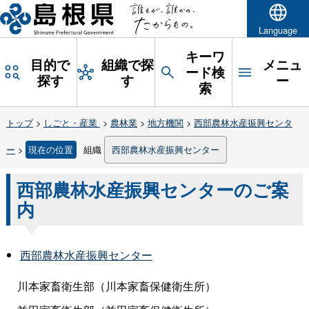
Language
キーワ
目的で
組織で探
メニュ
ード検
探す
す
ー
索
トップ
>
しごと・産業
>
農林業
>
地方機関
>
西部農林水産振興センタ
ー
>
現在の位置
組織
西部農林水産振興センター
西部農林水産振興センターのご案
内
西部農林水産振興センター
川本家畜衛生部（川本家畜保健衛生所）