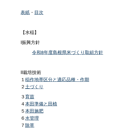
表紙
・
目次
【水稲】
I振興方針
令和8年度島根県米づくり取組方針
II栽培技術
１
稲作地帯区分と適応品種・作期
２
土づくり
３
育苗
４
本田準備と田植
５
本田施肥
６
水管理
７
除草