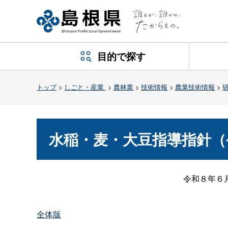
目的で探す
トップ
>
しごと・産業
>
農林業
>
技術情報
>
農業技術情報
>
水稲・麦・大豆指導指針（
令和８年６
全体版