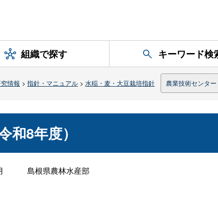
組織で探す
キーワード検
研究情報
>
指針・マニュアル
>
水稲・麦・大豆栽培指針
農業技術センター
令和8年度）
月
島根県農林水産部