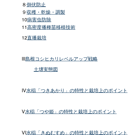
８
倒伏防止
９
収穫・乾燥・調製
10
病害虫防除
11
高密度播種苗移植技術
12
直播栽培
III
島根コシヒカリレベルアップ戦略
土壌実態図
IV
水稲「つきあかり」の特性と栽培上のポイント
V
水稲「つや姫」の特性と栽培上のポイント
VI
水稲「きぬむすめ」の特性と栽培上のポイント