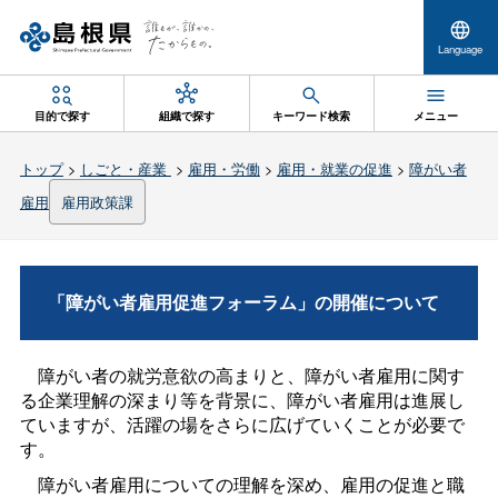
Language
目的で探す
組織で探す
キーワード検索
メニュー
トップ
>
しごと・産業
>
雇用・労働
>
雇用・就業の促進
>
障がい者
雇用
雇用政策課
「障がい者雇用促進フォーラム
」
の開催について
障がい者の就労意欲の高まりと、障がい者雇用に関す
る企業理解の深まり等を背景に、障がい者雇用は進展し
ていますが、活躍の場をさらに広げていくことが必要で
す。
障がい者雇用についての理解を深め、雇用の促進と職