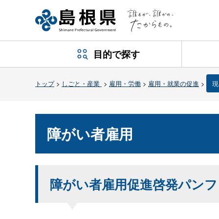
目的で探す
トップ
>
しごと・産業
>
雇用・労働
>
雇用・就業の促進
>
現
障がい者雇用
障がい者雇用促進啓発パンフ