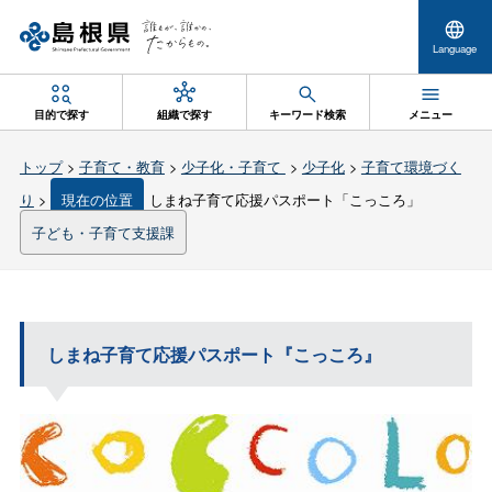
Language
目的で探す
組織で探す
キーワード検索
メニュー
トップ
>
子育て・教育
>
少子化・子育て
>
少子化
>
子育て環境づく
り
>
現在の位置
しまね子育て応援パスポート「こっころ」
子ども・子育て支援課
しまね子育て応援パスポート『こっころ』