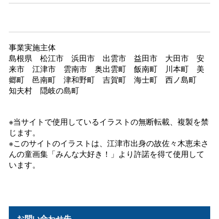
事業実施主体
島根
県
松江
市
浜田
市
出雲
市
益田
市
大田
市
安
来
市
江津
市
雲南
市
奥出雲
町
飯南
町
川本
町
美
郷
町
邑南
町
津和野
町
吉賀
町
海士
町
西ノ島
町
知夫
村
隠岐の島町
※当サイトで使用しているイラストの無断転載、複製を禁
じます。
※このサイトのイラストは、江津市出身の故佐々木恵未さ
んの童画集「みんな大好き！」より許諾を得て使用して
います。
お問い合わせ先