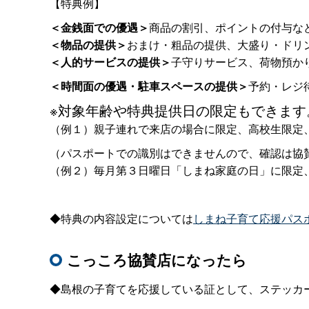
【特典例】
＜金銭面での優遇＞
商品の割引、ポイントの付与な
＜物品の提供＞
おまけ・粗品の提供、大盛り・ドリ
＜人的サービスの提供＞
子守りサービス、荷物預か
＜時間面の優遇・駐車スペースの提供＞
予約・レジ
※対象年齢や特典提供日の限定もできます
（例１）親子連れで来店の場合に限定、高校生限定
（パスポートでの識別はできませんので、確認は協
（例２）毎月第３日曜日「しまね家庭の日」に限定
◆特典の内容設定については
しまね子育て応援パス
こっころ協賛店になったら
◆島根の子育てを応援している証として、ステッカ