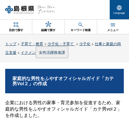
Language
目的で探す
組織で探す
キーワード検索
メニュー
トップ
>
子育て・教育
>
少子化・子育て
>
少子化
>
仕事と家庭の両
立支援
>
イクメン
女性活躍推進課
家庭的な男性をふやすオフィシャルガイド「カテ
男Vol２」の作成
企業における男性の家事・育児参加を促進するため、家
庭的な男性をふやすオフィシャルガイド「カテ男vol２」
を作成しました。