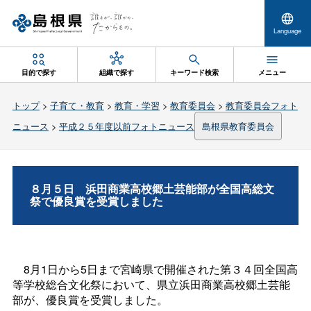
Language
目的で探す
組織で探す
キーワード検索
メニュー
トップ
>
子育て・教育
>
教育・学習
>
教育委員会
>
教育委員会フォト
ニュース
>
平成２５年度以前フォトニュース
島根県教育委員会
８月５
日
浜田商業高校郷土芸能部が全国高総文
祭で優良賞を受賞しました
8月1日から5日まで宮崎県で開催された第３４回全国高
等学校総合文化祭において、県立浜田商業高校郷土芸能
部が、優良賞を受賞しました。