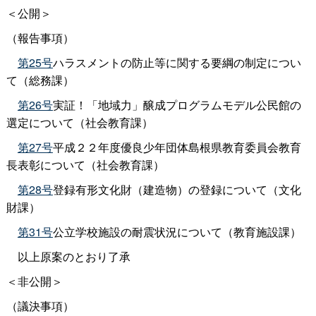
＜公開＞
（報告事項）
第25号
ハラスメントの防止等に関する要綱の制定につい
て（総務課）
第26号
実証！「地域力」醸成プログラムモデル公民館の
選定について（社会教育課）
第27号
平成２２年度優良少年団体島根県教育委員会教育
長表彰について（社会教育課）
第28号
登録有形文化財（建造物）の登録について（文化
財課）
第31号
公立学校施設の耐震状況について（教育施設課）
以上原案のとおり了承
＜非公開＞
（議決事項）