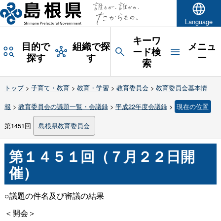
Language
キーワ
目的で
組織で探
メニュ
ード検
探す
す
ー
索
トップ
>
子育て・教育
>
教育・学習
>
教育委員会
>
教育委員会基本情
報
>
教育委員会の議題一覧・会議録
>
平成22年度会議録
>
現在の位置
第1451回
島根県教育委員会
第１４５１回（７月２２日開
催）
○議題の件名及び審議の結果
＜開会＞