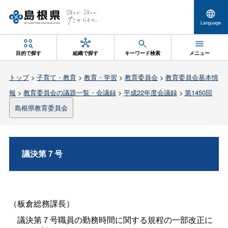
Language
目的で探す
組織で探す
キーワード検索
メニュー
トップ
>
子育て・教育
>
教育・学習
>
教育委員会
>
教育委員会基本情
報
>
教育委員会の議題一覧・会議録
>
平成22年度会議録
>
第1450回
島根県教育委員会
議決第７号
（板倉総務課長）
議決第７号職員の勤務時間に関する規程の一部改正に