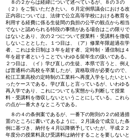
８の２からは経緯について述べているが、８の３の
（２）をご覧いただきたい。６月定例県議会における改
正内容については、法律で公立高等学校における教育を
利用する経費に係る生徒間の負担の公平の観点から相当
でないと認められる特段の事情がある場合はこの限りで
はないとあり、次の２つについて授業料・受講料を徴収
しないこととした。１つ目は、（ア）修業年限超過在学
者、これは全日制は３年を超す者、定時制・通信制は４
年を超す者ということでいわゆる留年生の扱いである。
２つ目は、（イ）学び直しの生徒、本県で言うと、例え
ば普通科の高校を卒業したが、資格取得が必要なので、
松江工業高校の定時制の工業科へ再度入学をしたいとい
ったケースである。学び直しと言っているが、いわゆる
再入学であり、これについても実態から判断して授業
料・受講料を徴収しないということにしている。これら
の点が一番大きなところである。
８の４の条例案であるが、一番下の附則の２の経過措
置のところに書いてあるように、２月議会で成立した条
例に基づき、納付を４月以降猶予していたが、平成２２
年度分の授業料及び受講料は納付することを要しないと