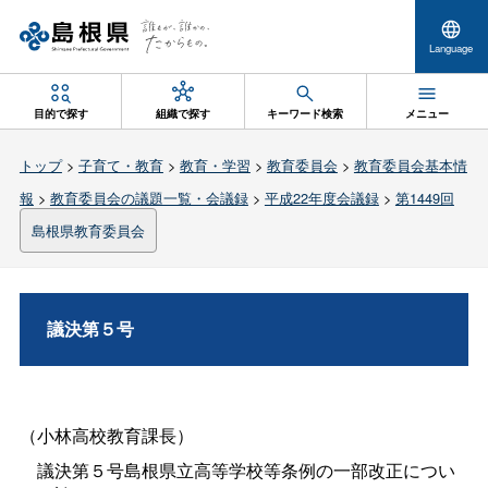
Language
目的で探す
組織で探す
キーワード検索
メニュー
トップ
>
子育て・教育
>
教育・学習
>
教育委員会
>
教育委員会基本情
報
>
教育委員会の議題一覧・会議録
>
平成22年度会議録
>
第1449回
島根県教育委員会
議決第５号
（小林高校教育課長）
議決第５号島根県立高等学校等条例の一部改正につい