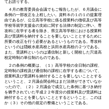
てお諮りする。
４月の教育委員会会議でもご報告したが、６月議会に
条例の一部改正を上程したい。資料８の１の１の提案理
由であるが、公立高等学校に係る授業料の徴収及び高等
学校等就学支援金の支給に関する法律の制定に伴い、専
攻科に在学する者を除き、県立高等学校における授業料
及び受講料を納付することを要しないこととするために
所要の改正を行う必要があるというものである。専攻科
というのは隠岐水産高校と浜田水産高校の２つである。
また、受講料というのは通信制と新しく開校した宍道高
校定時制の単位制のものである。
２の条例の概要は、（１）高等学校の全日制の課程、
定時制の課程及び通信制の課程に在学する者について、
授業料及び受講料を納付することを要しないこととする
ということ、２月議会閉会時はまだ法律ができていなか
ったので、（２）２月議会で成立した条例に基づき納付
を猶予されていた平成２２年度分の授業料及び受講料は
納付することを要しないこととするということ、このほ
か（３）その他の規定の整備ということである。