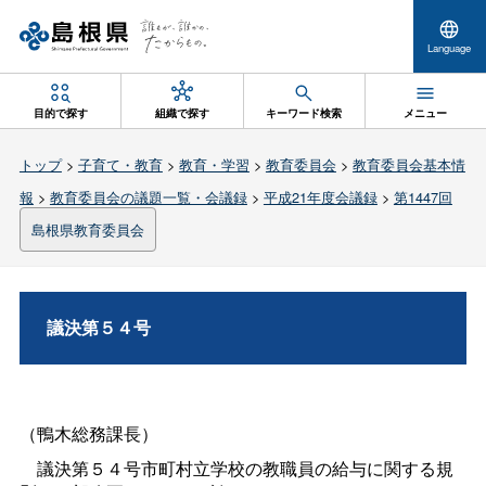
Language
目的で探す
組織で探す
キーワード検索
メニュー
トップ
>
子育て・教育
>
教育・学習
>
教育委員会
>
教育委員会基本情
報
>
教育委員会の議題一覧・会議録
>
平成21年度会議録
>
第1447回
島根県教育委員会
議決第５４号
（鴨木総務課長）
議決第５４号市町村立学校の教職員の給与に関する規