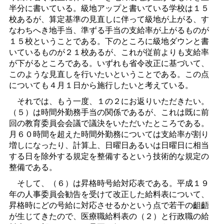
半分に書いている。級地アップと書いている学校は１５
校あるが、算定基準の見直しに伴って級地が上がる、す
なわちへき地手当、準ずる手当の支給率が上がるものが
１５校ということである。下のところに級地ダウンと書
いているものが２１校あるが、これが従前よりも支給率
が下がるところである。いずれも省令改正に基づいて、
このような見直しを行いたいということである。この点
についても４月１日から施行したいと考えている。
それでは、もう一度、１の２にお返りいただきたい。
（５）は時間外勤務手当の関係であるが、これは既に前
回の教育委員会会議で議決をいただいたところである。
月６０時間を超えた時間外勤務については支給率が割り
増しになったり、計算上、日曜日あるいは日曜日に相当
する日を除外する規定を整備するという技術的な規定の
整備である。
そして、（６）は昇格時号給対応表である。平成１９
年の人事委員会勧告を受けて改正した給料表について、
昇格時にどの号給に対応させるかという点で若干の齟齬
が生じてきたので、医療職給料表の（２）と行政職の給