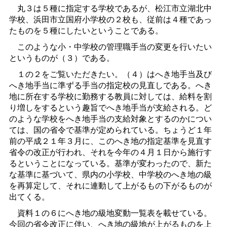
丸３は５種に指定する学校であるが、松江市立湖北中
学校、浜田市立国府小学校の２校も、従前は４種であっ
たものを５種にしたいということである。
このような小・中学校の管理職手当の変更を行いたい
というものが（３）である。
１の２をご覧いただきたい。（４）はへき地手当及び
へき地手当に準ずる手当の指定校の見直しである。へき
地に所在する学校に勤務する教員に対しては、給料を割
り増しをするという趣旨でへき地手当が支給される。ど
のような学校をへき地手当の支給対象とするのかについ
ては、国の省令で基準が定められている。ちょうど１年
前の平成２１年３月に、このへき地の指定基準を見直す
省令の改正が行われ、それを今年の４月１日から施行す
るということになっている。基準が変わったので、新た
な基準に基づいて、県内の小学校、中学校のへき地の級
を再算定して、それに連動して上がるもの下がるものが
出てくる。
資料１の６にへき地の級地変動一覧表を載せている。
今回の省令改正に伴い、へき地の級地が上がるものを上