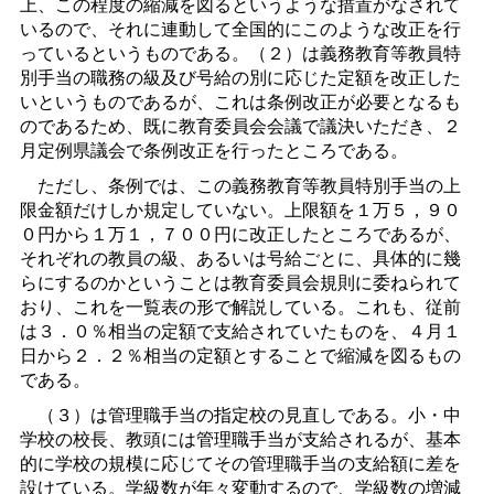
上、この程度の縮減を図るというような措置がなされて
いるので、それに連動して全国的にこのような改正を行
っているというものである。（２）は義務教育等教員特
別手当の職務の級及び号給の別に応じた定額を改正した
いというものであるが、これは条例改正が必要となるも
のであるため、既に教育委員会会議で議決いただき、２
月定例県議会で条例改正を行ったところである。
ただし、条例では、この義務教育等教員特別手当の上
限金額だけしか規定していない。上限額を１万５，９０
０円から１万１，７００円に改正したところであるが、
それぞれの教員の級、あるいは号給ごとに、具体的に幾
らにするのかということは教育委員会規則に委ねられて
おり、これを一覧表の形で解説している。これも、従前
は３．０％相当の定額で支給されていたものを、４月１
日から２．２％相当の定額とすることで縮減を図るもの
である。
（３）は管理職手当の指定校の見直しである。小・中
学校の校長、教頭には管理職手当が支給されるが、基本
的に学校の規模に応じてその管理職手当の支給額に差を
設けている。学級数が年々変動するので、学級数の増減