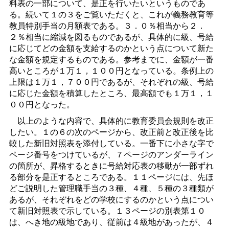
料表の一部について、是正を行いたいというものであ
る。続いて１の３をご覧いただくと、これが義務教育等
教員特別手当の月額表である。３．０％相当から２．
２％相当に縮減を図るものであるが、具体的に級、号給
に応じてどの金額を支給するのかという点について新た
な金額を規定するものである。参考までに、金額が一番
高いところが１万１，１００円となっている。条例上の
上限は１万１，７００円であるが、それぞれの級、号給
に応じた金額を積算したところ、最高額でも１万１，１
００円となった。
以上のような内容で、具体的に教育委員会規則を改正
したい。１の６の次のページから、改正前と改正後を比
較した新旧対照表を添付している。一番下に小さな字で
ページ番号をつけているが、７ページのアンダーライン
の箇所が、昇格するときに号給対応表の移動が一部ずれ
る部分を是正するところである。１１ページには、先ほ
どご説明した管理職手当の３種、４種、５種の３種類が
あるが、それぞれをどの学校にするのかという点につい
て新旧対照表で示している。１３ページの別表第１０
は、へき地の級地であり、従前は４級地があったが、４