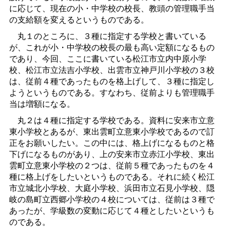
に応じて、現在の小・中学校の校長、教頭の管理職手当
の支給額を変えるというものである。
丸１のところに、３種に指定する学校と書いている
が、これが小・中学校の校長の最も高い定額になるもの
であり、今回、ここに書いている松江市立内中原小学
校、松江市立法吉小学校、出雲市立神戸川小学校の３校
は、従前４種であったものを格上げして、３種に指定し
ようというものである。すなわち、従前よりも管理職手
当は増額になる。
丸２は４種に指定する学校である。資料に安来市立意
東小学校とあるが、東出雲町立意東小学校であるので訂
正をお願いしたい。この中には、格上げになるものと格
下げになるものがあり、上の安来市立赤江小学校、東出
雲町立意東小学校の２つは、従前５種であったものを４
種に格上げをしたいというものである。それに続く松江
市立城北小学校、大庭小学校、浜田市立石見小学校、隠
岐の島町立西郷小学校の４校については、従前は３種で
あったが、学級数の変動に応じて４種としたいというも
のである。