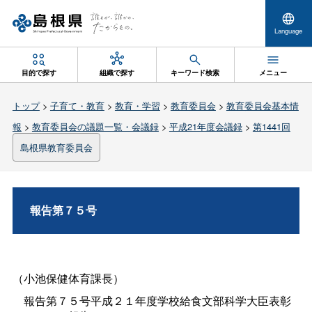
Language
目的で探す
組織で探す
キーワード検索
メニュー
トップ
>
子育て・教育
>
教育・学習
>
教育委員会
>
教育委員会基本情
報
>
教育委員会の議題一覧・会議録
>
平成21年度会議録
>
第1441回
島根県教育委員会
報告第７５号
（小池保健体育課長）
報告第７５号平成２１年度学校給食文部科学大臣表彰