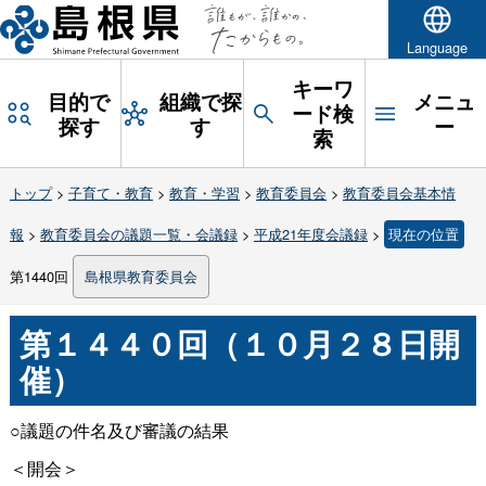
Language
キーワ
目的で
組織で探
メニュ
ード検
探す
す
ー
索
トップ
>
子育て・教育
>
教育・学習
>
教育委員会
>
教育委員会基本情
報
>
教育委員会の議題一覧・会議録
>
平成21年度会議録
>
現在の位置
第1440回
島根県教育委員会
第１４４０回（１０月２８日開
催）
○議題の件名及び審議の結果
＜開会＞