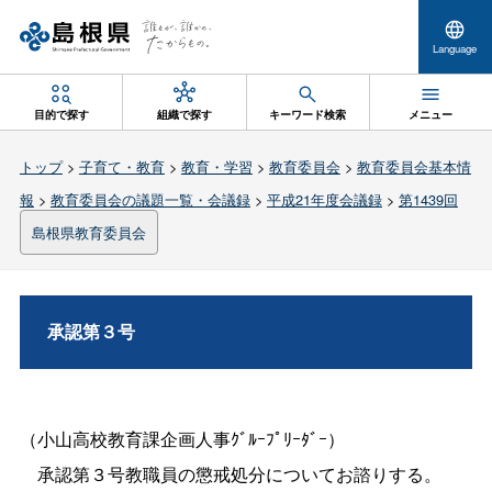
Language
目的で探す
組織で探す
キーワード検索
メニュー
トップ
>
子育て・教育
>
教育・学習
>
教育委員会
>
教育委員会基本情
報
>
教育委員会の議題一覧・会議録
>
平成21年度会議録
>
第1439回
島根県教育委員会
承認第３号
（小山高校教育課企画人事ｸﾞﾙｰﾌﾟﾘｰﾀﾞｰ）
承認第３号教職員の懲戒処分についてお諮りする。