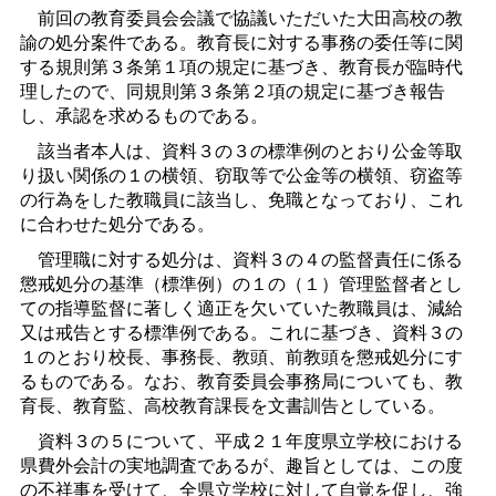
前回の教育委員会会議で協議いただいた大田高校の教
諭の処分案件である。教育長に対する事務の委任等に関
する規則第３条第１項の規定に基づき、教育長が臨時代
理したので、同規則第３条第２項の規定に基づき報告
し、承認を求めるものである。
該当者本人は、資料３の３の標準例のとおり公金等取
り扱い関係の１の横領、窃取等で公金等の横領、窃盗等
の行為をした教職員に該当し、免職となっており、これ
に合わせた処分である。
管理職に対する処分は、資料３の４の監督責任に係る
懲戒処分の基準（標準例）の１の（１）管理監督者とし
ての指導監督に著しく適正を欠いていた教職員は、減給
又は戒告とする標準例である。これに基づき、資料３の
１のとおり校長、事務長、教頭、前教頭を懲戒処分にす
るものである。なお、教育委員会事務局についても、教
育長、教育監、高校教育課長を文書訓告としている。
資料３の５について、平成２１年度県立学校における
県費外会計の実地調査であるが、趣旨としては、この度
の不祥事を受けて、全県立学校に対して自覚を促し、強