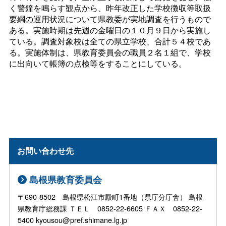
く警鐘を鳴らす観点から、昨年改正した学校徴収等取扱
要綱の運用状況について県教委が実地調査を行うもので
ある。実施時期は先週の金曜日の１０月９日から実施し
ている。調査対象校は全ての県立学校、合計５４校であ
る。実施体制は、県教育委員会の職員２名１組で、学校
に出向いて帳簿の点検等をすることにしている。
お問い合わせ先
島根県教育委員会
〒690-8502 島根県松江市殿町1番地（県庁分庁舎） 島根
県教育庁総務課 ＴＥＬ 0852-22-6605 ＦＡＸ 0852-22-
5400 kyousou@pref.shimane.lg.jp