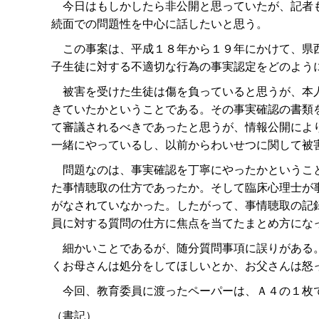
今日はもしかしたら非公開と思っていたが、記者も
続面での問題性を中心に話したいと思う。
この事案は、平成１８年から１９年にかけて、県西
子生徒に対する不適切な行為の事実認定をどのよう
被害を受けた生徒は傷を負っていると思うが、本人
きていたかということである。その事実確認の書類
て審議されるべきであったと思うが、情報公開によ
一緒にやっているし、以前からわいせつに関して被
問題なのは、事実確認を丁寧にやったかということ
た事情聴取の仕方であったか。そして臨床心理士が
がなされていなかった。したがって、事情聴取の記
員に対する質問の仕方に焦点を当てたまとめ方にな
細かいことであるが、随分質問事項に誤りがある。
くお母さんは処分をしてほしいとか、お父さんは怒
今回、教育委員に渡ったペーパーは、Ａ４の１枚
（書記）