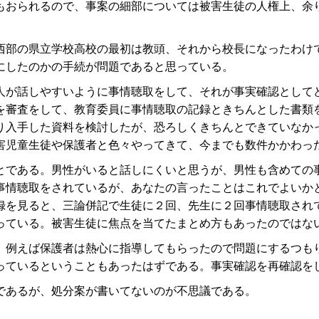
おられるので、事案の細部については被害生徒の人権上、余
部の県立学校高校の最初は教頭、それから校長になったわけ
にしたのかの手続が問題であると思っている。
が話しやすいように事情聴取をして、それが事実確認として
を審査をして、教育委員に事情聴取の記録ときちんとした書類
り入手した資料を検討したが、恐ろしくきちんとできていなか
害児童生徒や保護者と色々やってきて、今までも数件かかわっ
である。男性がいると話しにくいと思うが、男性も含めての
事情聴取をされているが、あなたの言ったことはこれでよいか
録を見ると、三論併記で生徒に２回、先生に２回事情聴取され
っている。被害生徒に焦点を当てたまとめ方もあったのではな
例えば保護者は熱心に指導してもらったので問題にするつも
っているということもあったはずである。事実確認を再確認を
であるが、処分案が書いてないのが不思議である。