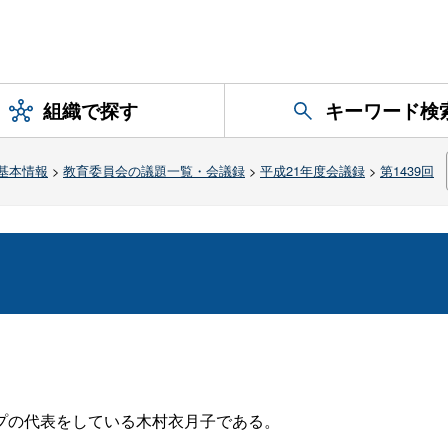
組織で探す
キーワード検
基本情報
>
教育委員会の議題一覧・会議録
>
平成21年度会議録
>
第1439回
プの代表をしている木村衣月子である。