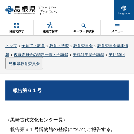
Language
目的で探す
組織で探す
キーワード検索
メニュー
トップ
>
子育て・教育
>
教育・学習
>
教育委員会
>
教育委員会基本情
報
>
教育委員会の議題一覧・会議録
>
平成21年度会議録
>
第1439回
島根県教育委員会
報告第６１号
（黒崎古代文化センター長）
報告第６１号博物館の登録についてご報告する。