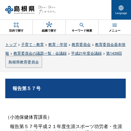
Language
目的で探す
組織で探す
キーワード検索
メニュー
トップ
>
子育て・教育
>
教育・学習
>
教育委員会
>
教育委員会基本情
報
>
教育委員会の議題一覧・会議録
>
平成21年度会議録
>
第1439回
島根県教育委員会
報告第５７号
（小池保健体育課長）
報告第５７号平成２１年度生涯スポーツ功労者・生涯