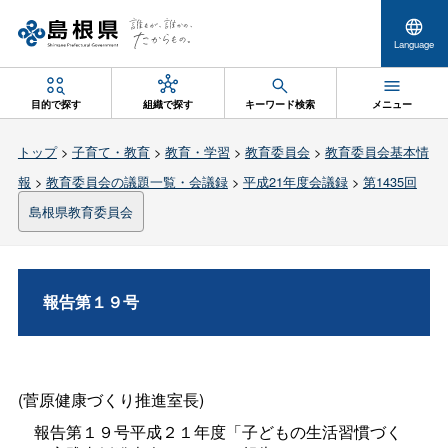
Language
目的で探す
組織で探す
キーワード検索
メニュー
トップ
>
子育て・教育
>
教育・学習
>
教育委員会
>
教育委員会基本情
報
>
教育委員会の議題一覧・会議録
>
平成21年度会議録
>
第1435回
島根県教育委員会
報告第１９号
(菅原健康づくり推進室長)
報告第１９号平成２１年度「子どもの生活習慣づく