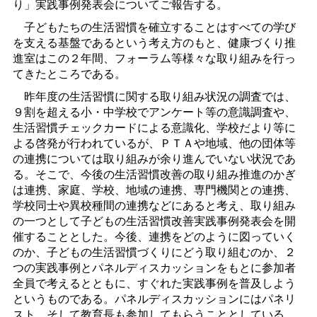
り」実践事例発表会についてご報告する。
子どもたちの生活習慣を確立することはすべての学び
を支える基盤であるという考え方のもと、健康づくり推
進室はこの２年間、フォーラム等様々な取り組みを行っ
てきたところである。
昨年度の生活習慣に関する取り組み状況の調査では、
９割を超える小・中学校でアンケート等の意識調査や、
生活習慣チェックカードによる意識化、学校だより等に
よる啓発が行われているが、ＰＴＡや地域、他の団体等
の連携については取り組みが余り進んでいない状況であ
る。そこで、今後の生活習慣改善の取り組み推進のかぎ
は連携、家庭、学校、地域の連携、専門機関との連携、
学校同士や異校種間の連携などにあると考え、取り組み
の一つとして子どもの生活習慣改善実践事例発表会を開
催することとした。今後、連携をどのように図っていく
のか、子どもの生活習慣づくりにどう取り組むのか、２
つの実践事例とパネルディスカッションをもとに参加者
全員で考えるとともに、すぐれた実践事例を普及しよう
というものである。パネルディスカッションにはパネリ
スト、そして教育長も参加してもらうこととしている。