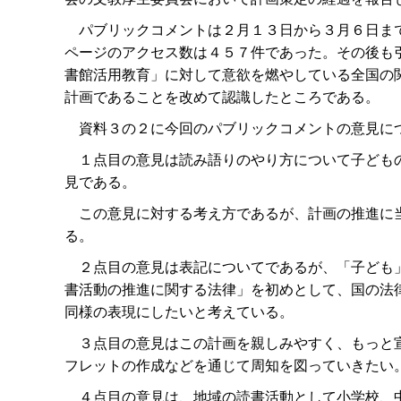
パブリックコメントは２月１３日から３月６日まで
ページのアクセス数は４５７件であった。その後も
書館活用教育」に対して意欲を燃やしている全国の
計画であることを改めて認識したところである。
資料３の２に今回のパブリックコメントの意見に
１点目の意見は読み語りのやり方について子どもの
見である。
この意見に対する考え方であるが、計画の推進に当
る。
２点目の意見は表記についてであるが、「子ども」
書活動の推進に関する法律」を初めとして、国の法
同様の表現にしたいと考えている。
３点目の意見はこの計画を親しみやすく、もっと宣
フレットの作成などを通じて周知を図っていきたい
４点目の意見は、地域の読書活動として小学校、中