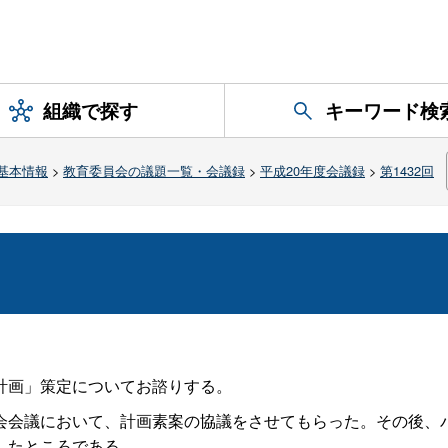
組織で探す
キーワード検
基本情報
>
教育委員会の議題一覧・会議録
>
平成20年度会議録
>
第1432回
計画」策定についてお諮りする。
会議において、計画素案の協議をさせてもらった。その後、
したところである。