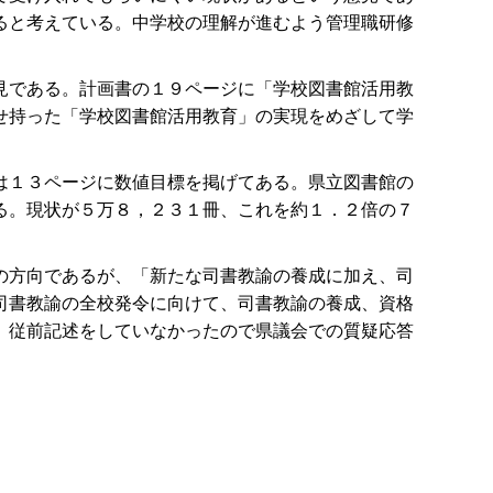
ると考えている。中学校の理解が進むよう管理職研修
見である。計画書の１９ページに「学校図書館活用教
せ持った「学校図書館活用教育」の実現をめざして学
は１３ページに数値目標を掲げてある。県立図書館の
る。現状が５万８，２３１冊、これを約１．２倍の７
の方向であるが、「新たな司書教諭の養成に加え、司
司書教諭の全校発令に向けて、司書教諭の養成、資格
、従前記述をしていなかったので県議会での質疑応答