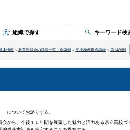
組織で探す
キーワード検
基本情報
>
教育委員会の議題一覧・会議録
>
平成20年度会議録
>
第1429回
）」についてお諮りする。
会から、今後１０年間を展望した魅力と活力ある県立高校づ
再編成基本計画を策定することを提案する。