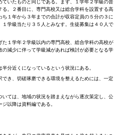
めていたものと同じである。まず、１学年２学級の普
する。２番目に、専門高校又は総合学科を設置する高
わち１年から３年までの合計が収容定員の５分の３に
、１学級当たり３５人とみなす。生徒募集は４０人で
げた１学年２学級以内の専門高校、総合学科の高校が
数の減少に伴って学級減があれば検討が必要となる学
は半分近くになっているという状況にある。
択でき、切磋琢磨できる環境を整えるためには、一定
ついては、地域の状況を踏まえながら逐次策定し、公
ージ以降は資料編である。