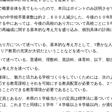
概要全体を見てもらったので、本日はポイントのみ説明させ
の中学校卒業者数は約２，６００人減少した。今後の１０年
する中にあっては、今後の高校のあり方について高校ごとに５
の再編成に関する基本的な考え方を盛り込み、個別具体の計画
り方について述べている。基本的な考え方として、1豊かな人
ャリア教育の充実が大切だということなどを述べている。
て述べている。普通科、理数科、英語科、体育科、以下、順
な考え方を述べている。
保し、魅力と活力ある学校づくりをしていくためには、次の
応する教育課程とそれを可能にする教員配置が必要である。２
うことのできる教育環境が必要であるとしている。
員とあるが、本県の１学級当たりの定員は標準法に基づいて
ては、これまでと同様に１学年「４学級以上８学級以内」が適