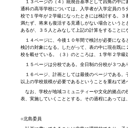
１３ページの（４）統廃合基準として四角の中に書
通科の高等学校については、入学者が入学定員の５
校で１学年が２学級になったときには検討する。３
満たず、将来も復活する見通しがない場合というと
あるが、３５人とみなして上記の計算をすることに
１４ページに、今後１０年間で検討が必要になると
検討の対象になる。したがって、表の中に現在既に
校を載せている。（３）のところは、１学年２学級
１５ページは分校である。全日制の分校が３つあり
１６ページ、計画としては最後のページである。子
以上の学校規模が必要であるということを重ねて述
なお、学校が地域コミュニティーや文化的拠点の役
表、実施していくこととする。その過程にあっては
○北島委員