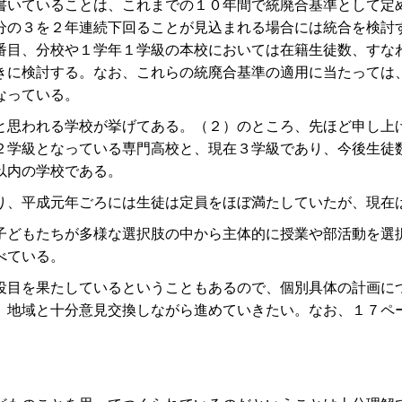
いていることは、これまでの１０年間で統廃合基準として定
分の３を２年連続下回ることが見込まれる場合には統合を検討
番目、分校や１学年１学級の本校においては在籍生徒数、すな
きに検討する。なお、これらの統廃合基準の適用に当たっては
なっている。
思われる学校が挙げてある。（２）のところ、先ほど申し上
２学級となっている専門高校と、現在３学級であり、今後生徒
以内の学校である。
、平成元年ごろには生徒は定員をほぼ満たしていたが、現在
どもたちが多様な選択肢の中から主体的に授業や部活動を選
べている。
目を果たしているということもあるので、個別具体の計画に
、地域と十分意見交換しながら進めていきたい。なお、１７ペ