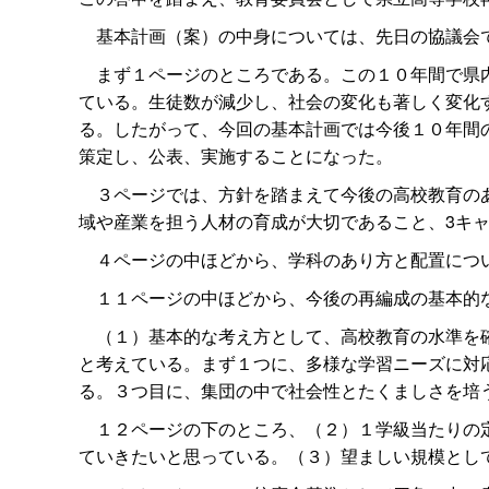
基本計画（案）の中身については、先日の協議会で
まず１ページのところである。この１０年間で県内
ている。生徒数が減少し、社会の変化も著しく変化
る。したがって、今回の基本計画では今後１０年間
策定し、公表、実施することになった。
３ページでは、方針を踏まえて今後の高校教育のあ
域や産業を担う人材の育成が大切であること、3キ
４ページの中ほどから、学科のあり方と配置につい
１１ページの中ほどから、今後の再編成の基本的
（１）基本的な考え方として、高校教育の水準を確
と考えている。まず１つに、多様な学習ニーズに対
る。３つ目に、集団の中で社会性とたくましさを培
１２ページの下のところ、（２）１学級当たりの定
ていきたいと思っている。（３）望ましい規模とし