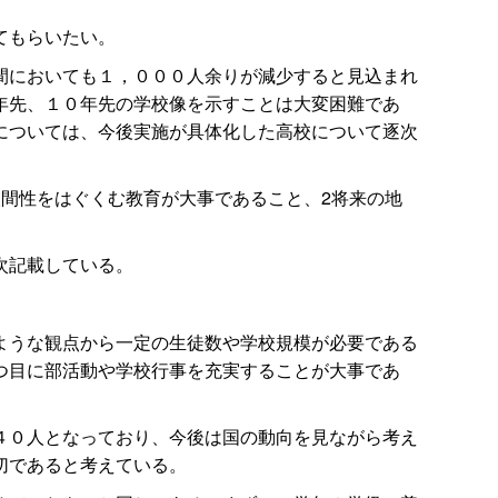
てもらいたい。
間においても１，０００人余りが減少すると見込まれ
年先、１０年先の学校像を示すことは大変困難であ
については、今後実施が具体化した高校について逐次
間性をはぐくむ教育が大事であること、2将来の地
次記載している。
ような観点から一定の生徒数や学校規模が必要である
つ目に部活動や学校行事を充実することが大事であ
４０人となっており、今後は国の動向を見ながら考え
切であると考えている。