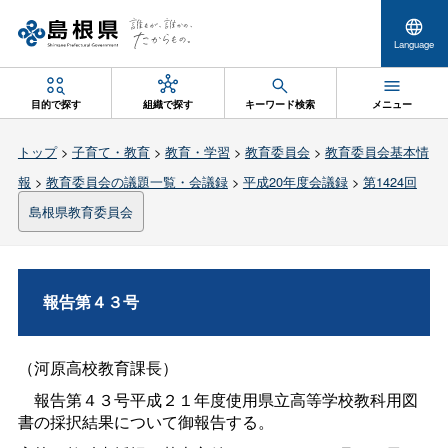
Language
目的で探す
組織で探す
キーワード検索
メニュー
トップ
>
子育て・教育
>
教育・学習
>
教育委員会
>
教育委員会基本情
報
>
教育委員会の議題一覧・会議録
>
平成20年度会議録
>
第1424回
島根県教育委員会
報告第４３号
（河原高校教育課長）
報告第４３号平成２１年度使用県立高等学校教科用図
書の採択結果について御報告する。