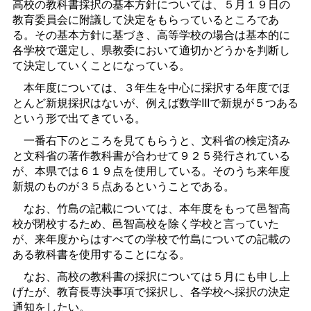
高校の教科書採択の基本方針については、５月１９日の
教育委員会に附議して決定をもらっているところであ
る。その基本方針に基づき、高等学校の場合は基本的に
各学校で選定し、県教委において適切かどうかを判断し
て決定していくことになっている。
本年度については、３年生を中心に採択する年度でほ
とんど新規採択はないが、例えば数学IIIで新規が５つある
という形で出てきている。
一番右下のところを見てもらうと、文科省の検定済み
と文科省の著作教科書が合わせて９２５発行されている
が、本県では６１９点を使用している。そのうち来年度
新規のものが３５点あるということである。
なお、竹島の記載については、本年度をもって邑智高
校が閉校するため、邑智高校を除く学校と言っていた
が、来年度からはすべての学校で竹島についての記載の
ある教科書を使用することになる。
なお、高校の教科書の採択については５月にも申し上
げたが、教育長専決事項で採択し、各学校へ採択の決定
通知をしたい。