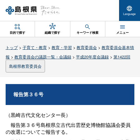
Language
目的で探す
組織で探す
キーワード検索
メニュー
トップ
>
子育て・教育
>
教育・学習
>
教育委員会
>
教育委員会基本情
報
>
教育委員会の議題一覧・会議録
>
平成20年度会議録
>
第1422回
島根県教育委員会
報告第３６号
（黒崎古代文化センター長）
報告第３６号島根県立古代出雲歴史博物館協議会委員
の改選についてご報告する。