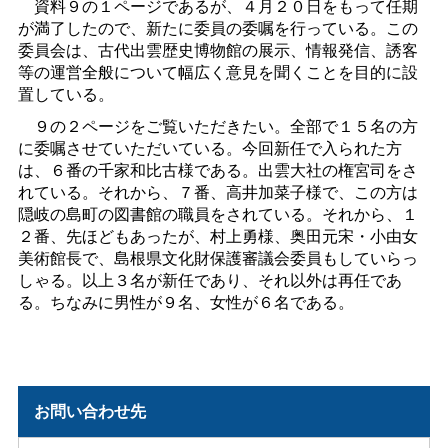
資料９の１ページであるが、４月２０日をもって任期
が満了したので、新たに委員の委嘱を行っている。この
委員会は、古代出雲歴史博物館の展示、情報発信、誘客
等の運営全般について幅広く意見を聞くことを目的に設
置している。
９の２ページをご覧いただきたい。全部で１５名の方
に委嘱させていただいている。今回新任で入られた方
は、６番の千家和比古様である。出雲大社の権宮司をさ
れている。それから、７番、高井加菜子様で、この方は
隠岐の島町の図書館の職員をされている。それから、１
２番、先ほどもあったが、村上勇様、奥田元宋・小由女
美術館長で、島根県文化財保護審議会委員もしていらっ
しゃる。以上３名が新任であり、それ以外は再任であ
る。ちなみに男性が９名、女性が６名である。
お問い合わせ先