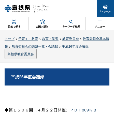
Language
目的で探す
組織で探す
キーワード検索
メニュー
トップ
>
子育て・教育
>
教育・学習
>
教育委員会
>
教育委員会基本情
報
>
教育委員会の議題一覧・会議録
>
平成26年度会議録
島根県教育委員会
平成26年度会議録
◆第１５０６回（４月２２日開催）
ＰＤＦ309ＫＢ