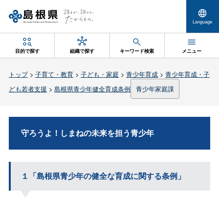
Language
目的で探す
組織で探す
キーワード検索
メニュー
トップ
>
子育て・教育
>
子ども・家庭
>
青少年育成
>
青少年育成・子
ども若者支援
>
島根県青少年健全育成条例
青少年家庭課
守ろうよ！しまねの未来を担う青少年
１「島根県青少年の健全な育成に関する条例」