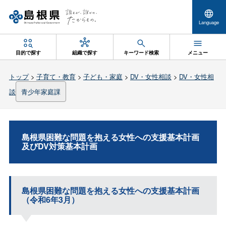
Language
目的で探す
組織で探す
キーワード検索
メニュー
トップ
>
子育て・教育
>
子ども・家庭
>
DV・女性相談
>
DV・女性相
談
青少年家庭課
島根県困難な問題を抱える女性への支援基本計画
及びDV対策基本計画
島根県困難な問題を抱える女性への支援基本計画
（令和6年3月）