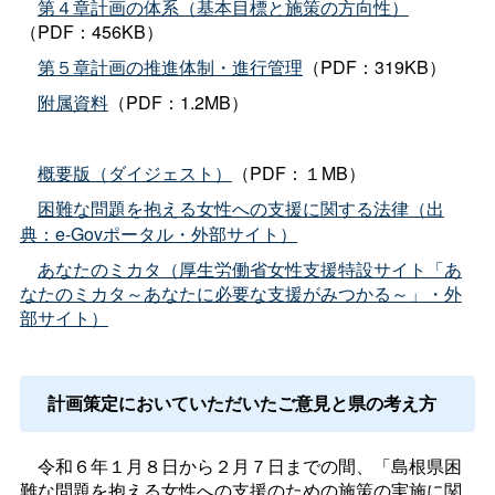
第４章計画の体系（基本目標と施策の方向性）
（PDF：456KB）
第５章計画の推進体制・進行管理
（PDF：319KB）
附属資料
（PDF：1.2MB）
概要版（ダイジェスト）
（PDF：１MB）
出
困難な問題を抱える女性への支援に関する法律（
典：e-Govポータル・外部サイト）
あなたのミカタ（厚生労働省女性支援特設サイト「あ
なたのミカタ～あなたに必要な支援がみつかる～」・外
部サイト）
計画策定においていただいたご意見と県の考え方
令和６年１月８日から２月７日までの間、「島根県困
難な問題を抱える女性への支援のための施策の実施に関