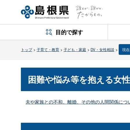
目的で探す
トップ
>
子育て・教育
>
子ども・家庭
>
DV・女性相談
>
現在
困難や悩み等を抱える女
夫や家族との不和、離婚、その他の人間関係につ