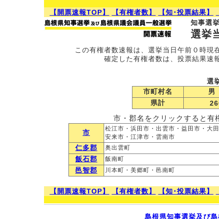
【開票速報TOP】
【有権者数】
【知･投票結果】
知事選
選挙
この有権者数速報は、選挙当日午前０時現
確定した有権者数は、投票結果速
選
市町村名
男
県計
26
市・郡名をクリックすると有
松江市・浜田市・出雲市・益田市・大
市
安来市・江津市・雲南市
仁多郡
奥出雲町
飯石郡
飯南町
邑智郡
川本町・美郷町・邑南町
【開票速報TOP】
【有権者数】
【知･投票結果】
島根県知事選挙及び島