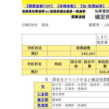
【開票速報TOP】
【有権者数】
【知･投票結果】
知事選
確定
23時26分 現在
開票率： 10
しまだ
無所属
市町村名
得票総数
県計
345,007
按分切
按分不
有効投
市町村名
時刻
捨
属
数
県計
345,
市・郡名をクリックすると確定得票
松江市・浜田市・出雲市・益田市・大
市
安来市・江津市・雲南市
仁多郡
奥出雲町
飯石郡
飯南町
邑智郡
川本町・美郷町・邑南町