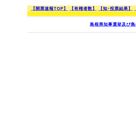
【開票速報TOP】
【有権者数】
【知･投票結果】
島根県知事選挙及び島