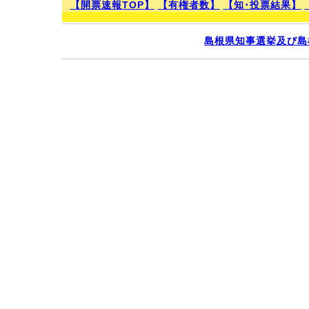
【開票速報TOP】
【有権者数】
【知･投票結果】
島根県知事選挙及び島