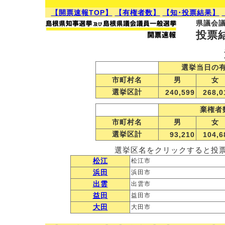
【開票速報TOP】
【有権者数】
【知･投票結果】
県議会
投票
選挙当日の
市町村名
男
女
選挙区計
240,599
268,0
棄権者
市町村名
男
女
選挙区計
93,210
104,6
選挙区名をクリックすると投
松江
松江市
浜田
浜田市
出雲
出雲市
益田
益田市
大田
大田市