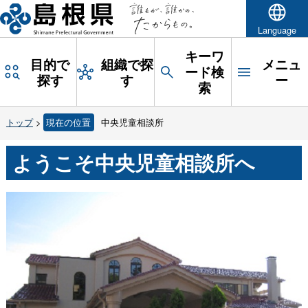
Language
キーワ
目的で
組織で探
メニュ
ード検
探す
す
ー
索
トップ
>
現在の位置
中央児童相談所
ようこそ中央児童相談所へ