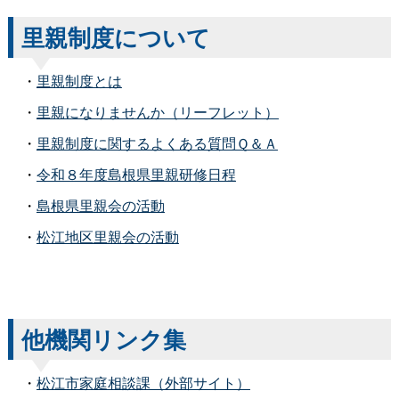
里親制度について
・
里親制度とは
・
里親になりませんか（リーフレット）
・
里親制度に関するよくある質問Ｑ＆Ａ
・
令和８年度島根県里親研修日程
・
島根県里親会の活動
・
松江地区里親会の活動
他機関リンク集
・
松江市家庭相談課（外部サイト）