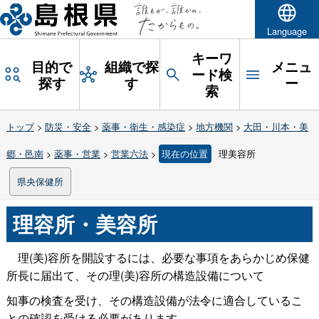
Language
キーワ
目的で
組織で探
メニュ
ード検
探す
す
ー
索
トップ
>
防災・安全
>
薬事・衛生・感染症
>
地方機関
>
大田・川本・美
郷・邑南
>
薬事・営業
>
営業六法
>
現在の位置
理美容所
県央保健所
理容所・美容所
理(美)容所を開設するには、必要な事項をあらかじめ保健
所長に届出て、その理(美)容所の構造設備について
知事の検査を受け、その構造設備が法令に適合しているこ
との確認を受ける必要があります。