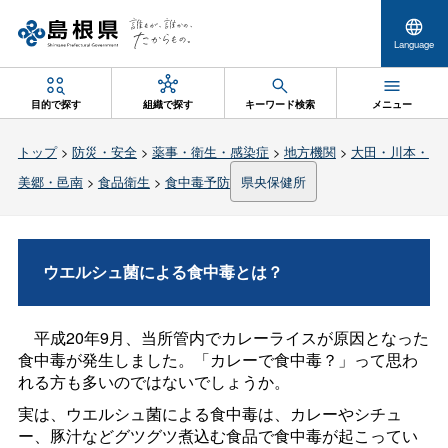
Language
目的で探す
組織で探す
キーワード検索
メニュー
トップ
>
防災・安全
>
薬事・衛生・感染症
>
地方機関
>
大田・川本・
美郷・邑南
>
食品衛生
>
食中毒予防
県央保健所
ウエルシュ菌による食中毒とは？
平成20年9月、当所管内でカレーライスが原因となった
食中毒が発生しました。「カレーで食中毒？」って思わ
れる方も多いのではないでしょうか。
実は、ウエルシュ菌による食中毒は、カレーやシチュ
ー、豚汁などグツグツ煮込む食品で食中毒が起こってい