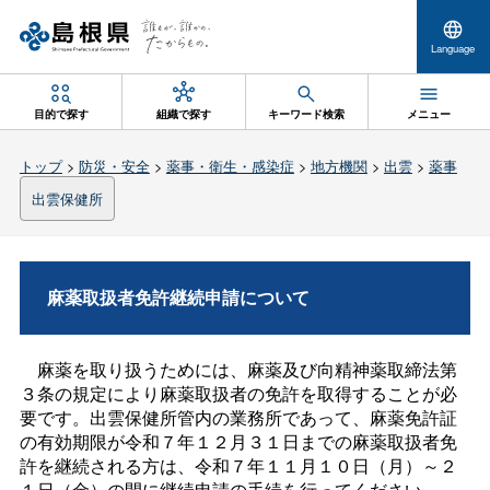
Language
目的で探す
組織で探す
キーワード検索
メニュー
トップ
>
防災・安全
>
薬事・衛生・感染症
>
地方機関
>
出雲
>
薬事
出雲保健所
麻薬取扱者免許継続申請について
麻薬を取り扱うためには、麻薬及び向精神薬取締法第
３条の規定により麻薬取扱者の免許を取得することが必
要です。出雲保健所管内の業務所であって、麻薬免許証
の有効期限が令和７年１２月３１日までの麻薬取扱者免
許を継続される方は、令和７年１１月１０日（月）～２
１日（金）の間に継続申請の手続を行ってください。