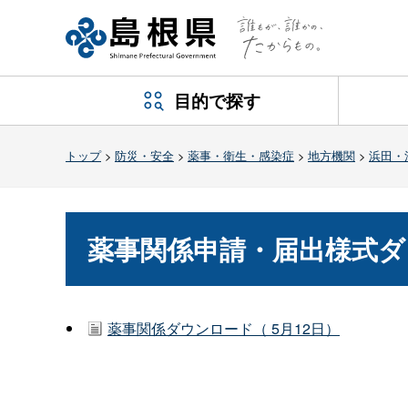
目的で探す
トップ
>
防災・安全
>
薬事・衛生・感染症
>
地方機関
>
浜田・
薬事関係申請・届出様式ダ
薬事関係ダウンロード（ 5月12日）