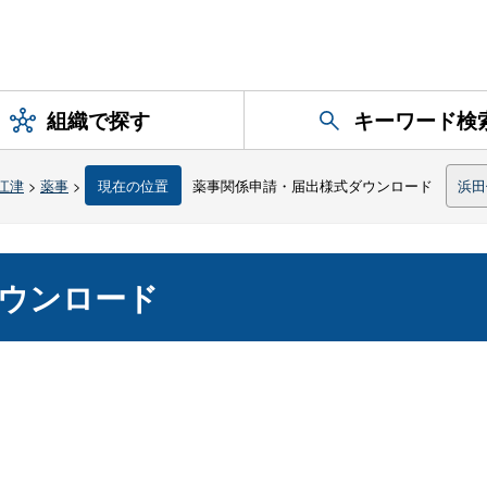
組織で探す
キーワード検
江津
>
薬事
>
現在の位置
薬事関係申請・届出様式ダウンロード
浜田
ウンロード