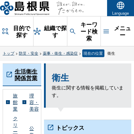
Language
キーワ
目的で
組織で探
メニュ
ード検
探す
す
ー
索
トップ
>
防災・安全
>
薬事・衛生・感染症
>
現在の位置
衛生
生活衛生
衛生
関係営業
衛生に関する情報を掲載していま
す。
旅
理
館
容・
業
美容
ク
リ
トピックス
公
ー