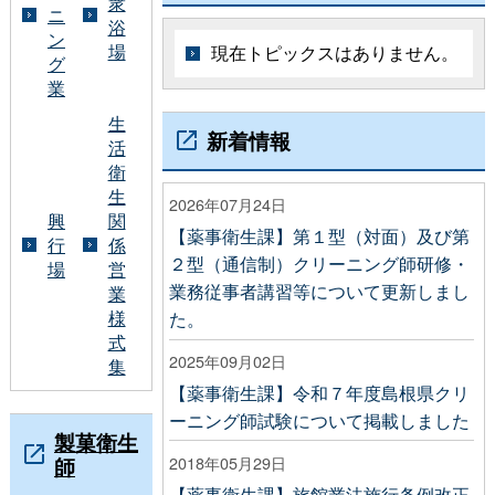
衆
ニ
浴
ン
場
現在トピックスはありません。
グ
業
生
新着情報
活
衛
生
2026年07月24日
興
関
【薬事衛生課】第１型（対面）及び第
行
係
２型（通信制）クリーニング師研修・
場
営
業務従事者講習等について更新しまし
業
様
た。
式
2025年09月02日
集
【薬事衛生課】令和７年度島根県クリ
ーニング師試験について掲載しました
製菓衛生
師
2018年05月29日
【薬事衛生課】旅館業法施行条例改正