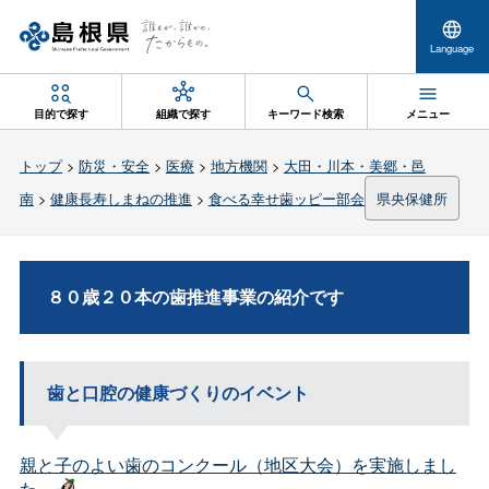
Language
目的で探す
組織で探す
キーワード検索
メニュー
トップ
>
防災・安全
>
医療
>
地方機関
>
大田・川本・美郷・邑
南
>
健康長寿しまねの推進
>
食べる幸せ歯ッピー部会
県央保健所
８０歳２０本の歯推進事業の紹介です
歯と口腔の健康づくりのイベント
親と子のよい歯のコンクール（地区大会）を実施しまし
た。