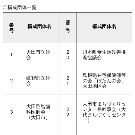
〇構成団体一覧
番
番
構成団体名
構成団体名
号
号
大田市医師
２
川本町食生活改善推
１
会
０
進協議会
島根県在宅保健師等
邑智郡医師
２
２
の会「ぼたんの会」
会
１
大田地区会
大田市まちづくりセ
大田邑智歯
２
ンター長幹事会（大
３
科医師会
２
代まちづくりセンタ
（大田市）
ー）