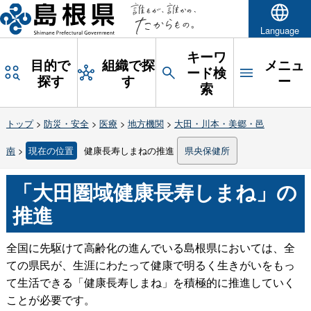
Language
キーワ
目的で
組織で探
メニュ
ード検
探す
す
ー
索
トップ
>
防災・安全
>
医療
>
地方機関
>
大田・川本・美郷・邑
南
>
現在の位置
健康長寿しまねの推進
県央保健所
「大田圏域健康長寿しまね」の
推進
全国に先駆けて高齢化の進んでいる島根県においては、全
ての県民が、生涯にわたって健康で明るく生きがいをもっ
て生活できる「健康長寿しまね」を積極的に推進していく
ことが必要です。