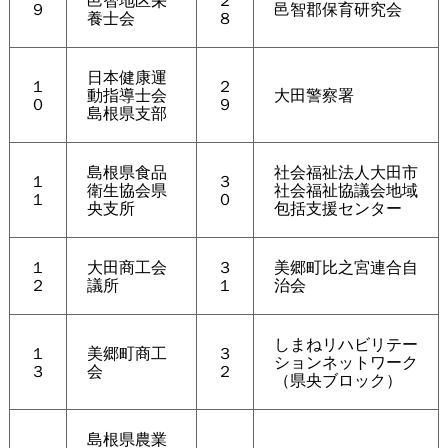
９
邑智郡保育研究会
養士会
８
日本健康運
１
２
動指導士会
大田警察署
０
９
島根県支部
島根県食品
社会福祉法人大田市
１
３
衛生協会県
社会福祉協議会地域
１
０
央支所
包括支援センター
１
大田商工会
３
美郷町比之宮連合自
２
議所
１
治会
しまねリハビリテー
１
美郷町商工
３
ションネットワーク
３
会
２
（県央ブロック）
島根県農業