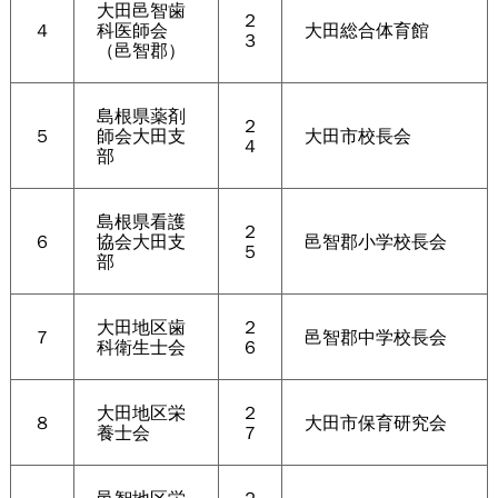
大田邑智歯
２
４
科医師会
大田総合体育館
３
（邑智郡）
島根県薬剤
２
５
師会大田支
大田市校長会
４
部
島根県看護
２
６
協会大田支
邑智郡小学校長会
５
部
大田地区歯
２
７
邑智郡中学校長会
科衛生士会
６
大田地区栄
２
８
大田市保育研究会
養士会
７
邑智地区栄
２