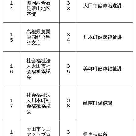
１
協同組合石
３
大田市健康増進課
４
見銀山地区
３
本部
島根県農業
１
３
協同組合邑
川本町健康福祉課
５
４
智支店
社会福祉法
１
人大田市社
３
美郷町健康福祉課
６
会福祉協議
５
会
社会福祉法
１
人川本町社
３
邑南町保健課
７
会福祉協議
６
会
大田市シニ
１
３
アクラブ連
県央保健所