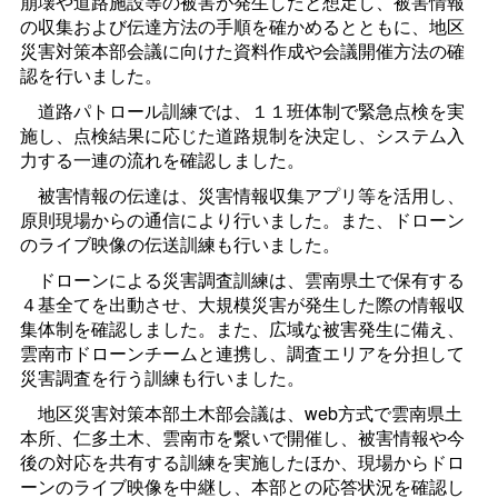
崩壊や道路施設等の被害が発生したと想定し、被害情報
の収集および伝達方法の手順を確かめるとともに、地区
災害対策本部会議に向けた資料作成や会議開催方法の確
認を行いました。
道路パトロール訓練では、１１班体制で緊急点検を実
施し、点検結果に応じた道路規制を決定し、システム入
力する一連の流れを確認しました。
被害情報の伝達は、災害情報収集アプリ等を活用し、
原則現場からの通信により行いました。また、ドローン
のライブ映像の伝送訓練も行いました。
ドローンによる災害調査訓練は、雲南県土で保有する
４基全てを出動させ、大規模災害が発生した際の情報収
集体制を確認しました。また、広域な被害発生に備え、
雲南市ドローンチームと連携し、調査エリアを分担して
災害調査を行う訓練も行いました。
地区災害対策本部土木部会議は、web方式で雲南県土
本所、仁多土木、雲南市を繋いで開催し、被害情報や今
後の対応を共有する訓練を実施したほか、現場からドロ
ーンのライブ映像を中継し、本部との応答状況を確認し