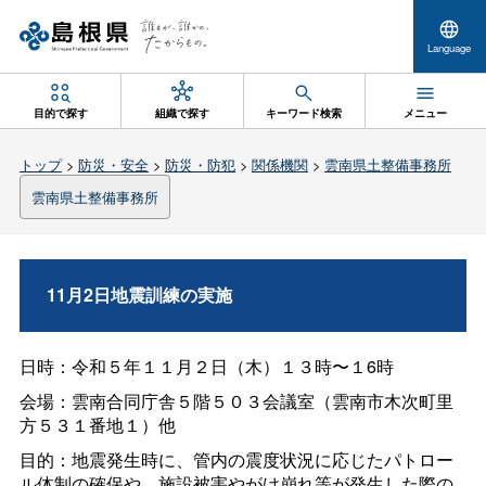
Language
目的で探す
組織で探す
キーワード検索
メニュー
トップ
>
防災・安全
>
防災・防犯
>
関係機関
>
雲南県土整備事務所
雲南県土整備事務所
11月2日地震訓練の実施
日時：令和５年１１月２日（木）１３時〜１6時
会場：雲南合同庁舎５階５０３会議室（雲南市木次町里
方５３１番地１）他
目的：地震発生時に、管内の震度状況に応じたパトロー
ル体制の確保や、施設被害やがけ崩れ等が発生した際の