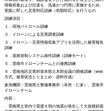
情報収集および伝達を、迅速かつ円滑に実施するため、
実践に即した災害対応訓練（初期対応）を行うもの
訓練項目：
１．現地パトロール訓練
２．ドローンによる災害調査訓練
３．ドローン・災害情報収集アプリを活用した被害報告
訓練
４．道路規制システム操作訓練（訓練モード）
５．雲南市ドローンチームとの連携訓練
６．雲南地区災害対策本部土木部会議の開催訓練（web
方式、被害状況とりまとめ・資料作成）
参加機関：雲南県土整備事務所（本所・仁多）、雲南市
ドローンチーム
内容：
雲南県土管内で震度６弱の地震が発生して大規模斜面