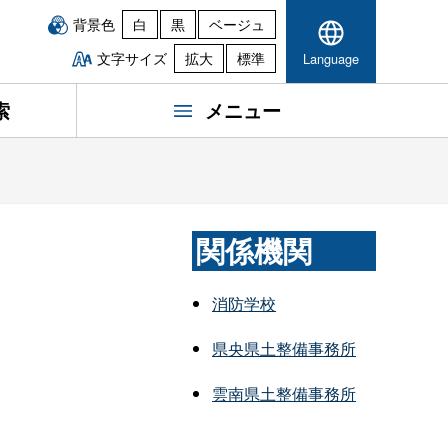
背景色
白
黒
ベージュ
文字サイズ
拡大
標準
Language
索
メニュー
関係機関
消防学校
県央県土整備事務所
雲南県土整備事務所