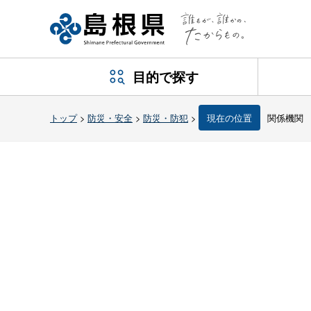
目的で探す
トップ
>
防災・安全
>
防災・防犯
>
現在の位置
関係機関