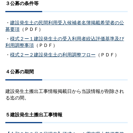
３公募の条件等
・
建設発生土の民間利用受入候補者名簿掲載希望者の公
募要項
（ＰＤＦ）
・
様式２ー１建設発生土の受入利用者絞込評価基準及び
利用調整事項
（ＰＤＦ）
・
様式２ー２建設発生土の利用調整フロー
（ＰＤＦ）
４公募の期間
建設発生土搬出工事情報掲載日から当該情報が削除され
る迄の間。
５建設発生土搬出工事情報