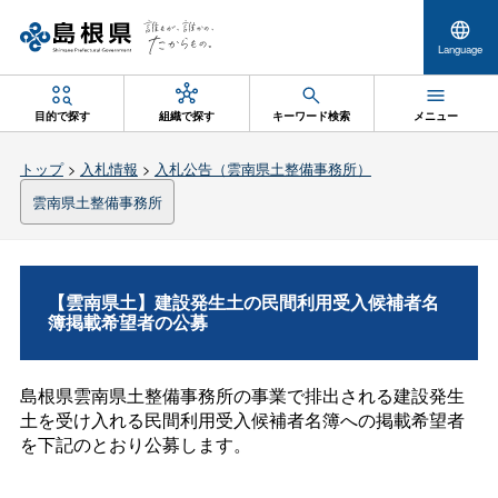
Language
目的で探す
組織で探す
キーワード検索
メニュー
トップ
>
入札情報
>
入札公告（雲南県土整備事務所）
雲南県土整備事務所
【雲南県土】建設発生土の民間利用受入候補者名
簿掲載希望者の公募
島根県雲南県土整備事務所の事業で排出される建設発生
土を受け入れる民間利用受入候補者名簿への掲載希望者
を下記のとおり公募します。