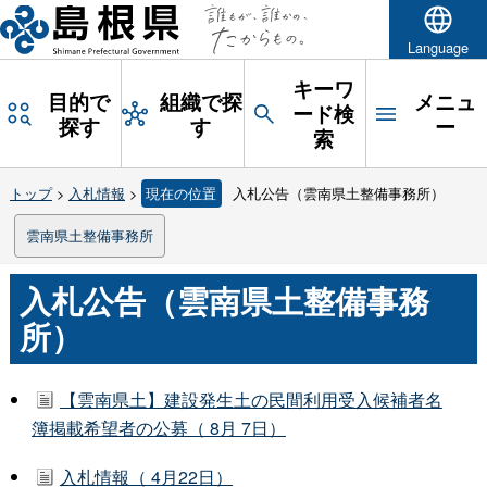
Language
キーワ
目的で
組織で探
メニュ
ード検
探す
す
ー
索
トップ
>
入札情報
>
現在の位置
入札公告（雲南県土整備事務所）
雲南県土整備事務所
入札公告（雲南県土整備事務
所）
【雲南県土】建設発生土の民間利用受入候補者名
簿掲載希望者の公募（ 8月 7日）
入札情報（ 4月22日）