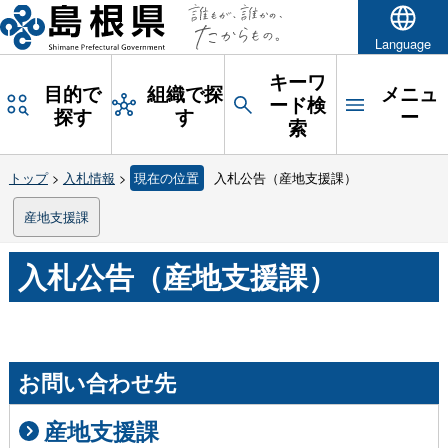
Language
キーワ
目的で
組織で探
メニュ
ード検
探す
す
ー
索
トップ
>
入札情報
>
現在の位置
入札公告（産地支援課）
産地支援課
入札公告（産地支援課）
お問い合わせ先
産地支援課