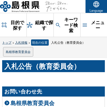
Language
キーワ
目的で
組織で探
メニュ
ード検
探す
す
ー
索
トップ
>
入札情報
>
現在の位置
入札公告（教育委員会）
島根県教育委員会
入札公告（教育委員会）
お問い合わせ先
島根県教育委員会