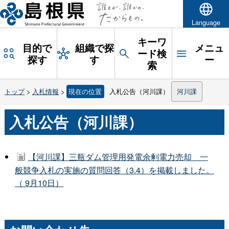
Language
キーワ
目的で
組織で探
メニュ
ード検
探す
す
ー
索
トップ
>
入札情報
>
現在の位置
入札公告（河川課）
河川課
入札公告（河川課）
【河川課】三瓶ダム管理用発電余剰電力売却 一
般競争入札の実施の質問回答（3.4）を掲載しました。
（ 9月10日）