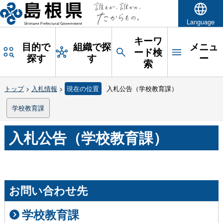
Language
キーワ
目的で
組織で探
メニュ
ード検
探す
す
ー
索
トップ
>
入札情報
>
現在の位置
入札公告（学校教育課）
学校教育課
入札公告（学校教育課）
お問い合わせ先
学校教育課